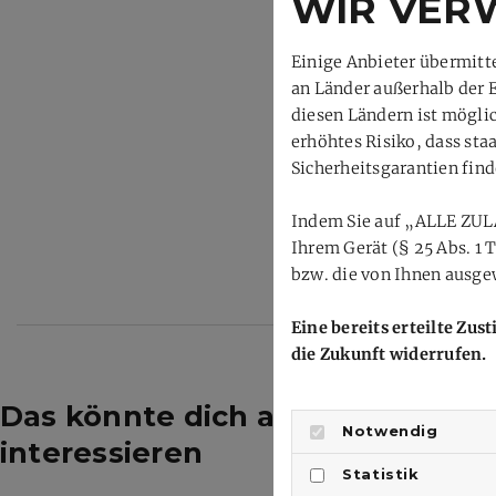
WIR VER
Einige Anbieter übermit
an Länder außerhalb der 
diesen Ländern ist mögli
erhöhtes Risiko, dass st
Sicherheitsgarantien find
Indem Sie auf „ALLE ZUL
Ihrem Gerät (§ 25 Abs. 1
bzw. die von Ihnen ausgew
Eine bereits erteilte Zu
die Zukunft widerrufen.
Das könnte dich auch
Notwendig
interessieren
Statistik