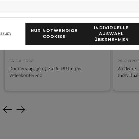
INDIVIDUELLE
NUR NOTWENDIGE
essum
AUSWAHL
COOKIES
Öffentliche Verhandlung Verbandsgericht
Neue Zäh
ÜBERNEHMEN
beschließ
26. Juli 2026
26. Juli 20
Donnerstag, 30.07.2026, 18 Uhr per
Ab dem 4.
Videokonferenz
Individua
Previous
Next