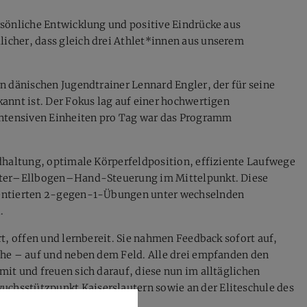
rsönliche Entwicklung und positive Eindrücke aus
cher, dass gleich drei Athlet*innen aus unserem
n dänischen Jugendtrainer Lennard Engler, der für seine
annt ist. Der Fokus lag auf einer hochwertigen
intensiven Einheiten pro Tag war das Programm
dhaltung, optimale Körperfeldposition, effiziente Laufwege
ulter–Ellbogen–Hand-Steuerung im Mittelpunkt. Diese
ientierten 2-gegen-1-Übungen unter wechselnden
.
t, offen und lernbereit. Sie nahmen Feedback sofort auf,
che – auf und neben dem Feld. Alle drei empfanden den
it und freuen sich darauf, diese nun im alltäglichen
hsstützpunkt Kaiserslautern sowie an der Eliteschule des