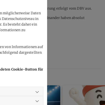
ird sich zeigen. Die Nominierung erfolgt vom DBV aus.
en möglicherweise Daten
 Reflexionsfähigkeit und Miteinander haben absolut
as Datenschutzniveau in
 Es besteht daher ein
nformationen zu
ahr!
en von Informationen auf
achfolgend dargestellten
endeten Cookie-Button für