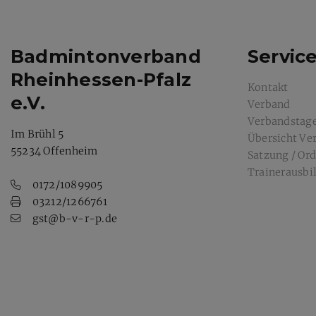
Badmintonverband
Servic
Rheinhessen-Pfalz
Kontakt
e.V.
Verband
Verbandstag
Im Brühl 5
Übersicht Ve
55234 Offenheim
Satzung / Or
Trainerausbi
0172/1089905
03212/1266761
gst@b-v-r-p.de