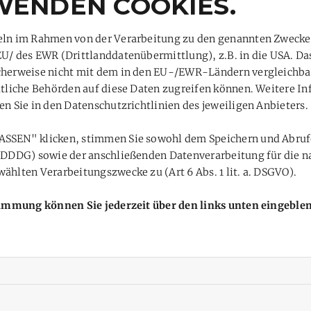
WENDEN COOKIES.
Ob es am Ende für eine Nominierung ins U15-Team reicht, w
teln im Rahmen von der Verarbeitung zu den genannten Zweck
Aus Trainersicht bleibt festzuhalten: Leistung, Verhalten,
EU/ des EWR (Drittlanddatenübermittlung), z.B. in die USA. D
überzeugt. Darauf lässt sich aufbauen.
cherweise nicht mit dem in den EU-/EWR-Ländern vergleichbar.
aatliche Behörden auf diese Daten zugreifen können. Weitere I
So kann es weitergehen – ein richtig guter Start ins neue J
en Sie in den Datenschutzrichtlinien des jeweiligen Anbieters.
ASSEN" klicken, stimmen Sie sowohl dem Speichern und Abruf
 TDDDG) sowie der anschließenden Datenverarbeitung für die n
ählten Verarbeitungszwecke zu (Art 6 Abs. 1 lit. a. DSGVO).
stimmung können Sie jederzeit über den links unten eingebl