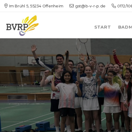
Im Brühl 5, 55234 Offenheim
gst@b-v-r-p.de
0172/1
START
BADM