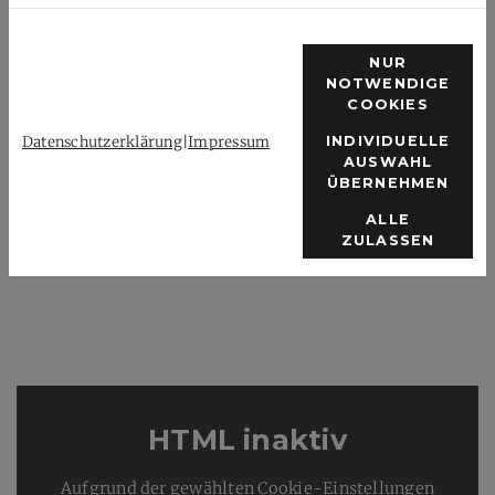
Schulsportaktionen, den Spielbetrieb im Jugend und
Erwachsenenbereich, den Leistungssport sowie die
Entwicklung sozialer Initiativen im Badmintonsport (z.B.
NUR
NOTWENDIGE
Inklusion und Integration).
COOKIES
Datenschutzerklärung
|
Impressum
INDIVIDUELLE
AUSWAHL
ÜBERNEHMEN
ALLE
ZULASSEN
HTML inaktiv
Aufgrund der gewählten Cookie-Einstellungen