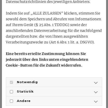
Datenschutzrichtlinien des jeweiligen Anbieters.
Trainerausbildung
Indem Sie auf „ALLE ZULASSEN" klicken, stimmen Sie
sowohl dem Speichern und Abrufen von Informationen
Rechtliches
auf Ihrem Gerät (§ 25 Abs. 1 TDDDG) sowie der
anschließenden Datenverarbeitung für die nachfolgend
Impressum
dargestellten bzw. die von Ihnen ausgewählten
Datenschutzerklärung
Verarbeitungszwecke zu (Art 6 Abs. 1 lit. a. DSGVO).
Eine bereits erteilte Zustimmung können Sie
Der Verband
jederzeit über den links unten eingeblendeten
Cookie-Button für die Zukunft widerrufen.
Als Dachorganisation der rheinhessischen und
pfälzischen Badmintonvereine und
Badmintonabteilungen vertreten wir die Interessen
Notwendig
unserer Mitglieder. Wir fördern insbesondere die
Statistik
Entwicklung des Badmintonsports in Rheinhessen und
der Pfalz, wie z.B. die Aus- und Fortbildung von
Andere
Übungsleiter*innen, die Förderung von