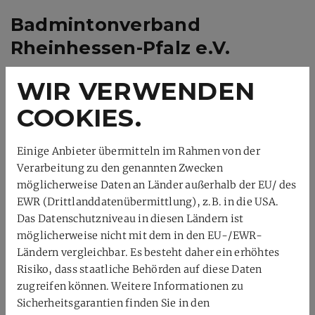
Badmintonverband
Rheinhessen-Pfalz e.V.
Im Brühl 5
WIR VERWENDEN
55234 Offenheim
COOKIES.
0172/1089905
03212/1266761
Einige Anbieter übermitteln im Rahmen von der
gst@b-v-r-p.de
Verarbeitung zu den genannten Zwecken
möglicherweise Daten an Länder außerhalb der EU/ des
EWR (Drittlanddatenübermittlung), z.B. in die USA.
Service
Das Datenschutzniveau in diesen Ländern ist
möglicherweise nicht mit dem in den EU-/EWR-
Kontakt
Ländern vergleichbar. Es besteht daher ein erhöhtes
Verband
Risiko, dass staatliche Behörden auf diese Daten
Verbandstage
zugreifen können. Weitere Informationen zu
Übersicht Vereine
Sicherheitsgarantien finden Sie in den
Satzung / Ordnungen