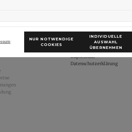
INDIVIDUELLE
NUR NOTWENDIGE
e
Rechtliches
essum
AUSWAHL
COOKIES
ÜBERNEHMEN
Impressum
Datenschutzerklärung
e
reine
dnungen
ldung