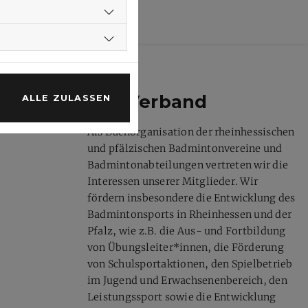
Der Verband
ALLE ZULASSEN
Als Dachorganisation der rheinhessischen
und pfälzischen Badmintonvereine und
Badmintonabteilungen vertreten wir die
Interessen unserer Mitglieder. Wir
fördern insbesondere die Entwicklung des
Badmintonsports in Rheinhessen und der
Pfalz, wie z.B. die Aus- und Fortbildung
von Übungsleiter*innen, die Förderung
von Schulsportaktionen, den Spielbetrieb
im Jugend und Erwachsenenbereich, den
Leistungssport sowie die Entwicklung