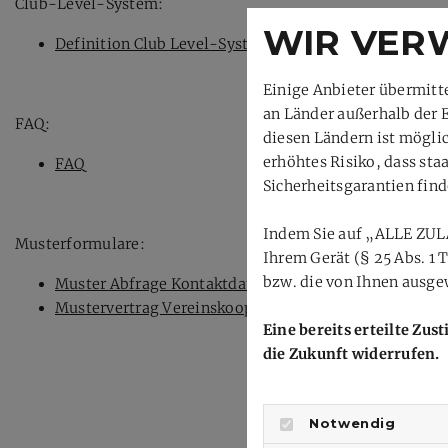
Club-Level-System:
WIR VER
Definition Club Level-System
Einige Anbieter übermit
an Länder außerhalb der 
FAQ:
diesen Ländern ist mögli
erhöhtes Risiko, dass st
FAQ
Sicherheitsgarantien find
Indem Sie auf „ALLE ZUL
Musterformulare:
Ihrem Gerät (§ 25 Abs. 1
bzw. die von Ihnen ausgew
Muster Abfrage Kontaktdaten
Mustervertrag Vereinskooperationen
Eine bereits erteilte Zu
die Zukunft widerrufen.
Notwendig