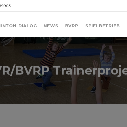
089905
INTON-DIALOG
NEWS
BVRP
SPIELBETRIEB
R/BVRP Trainerproj