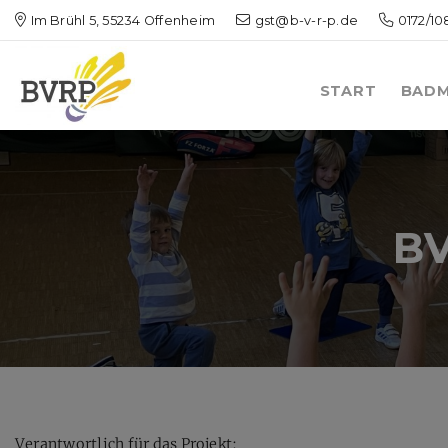
Im Brühl 5, 55234 Offenheim
gst@b-v-r-p.de
0172/1
START
BADM
BV
Verantwortlich für das Projekt: