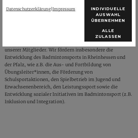
Datenschutzerklärung
|
Impressum
INDIVIDUELLE
Der Verband
AUSWAHL
ÜBERNEHMEN
Als Dachorganisation der rheinhessischen und
ALLE
pfälzischen Badmintonvereine und
ZULASSEN
Badmintonabteilungen vertreten wir die Interessen
unserer Mitglieder. Wir fördern insbesondere die
Entwicklung des Badmintonsports in Rheinhessen und
der Pfalz, wie z.B. die Aus- und Fortbildung von
Übungsleiter*innen, die Förderung von
Schulsportaktionen, den Spielbetrieb im Jugend und
Erwachsenenbereich, den Leistungssport sowie die
Entwicklung sozialer Initiativen im Badmintonsport (z.B.
Inklusion und Integration).