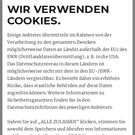
WIR VERWENDEN
COOKIES.
Einige Anbieter übermitteln im Rahmen von der
Verarbeitung zu den genannten Zwecken
möglicherweise Daten an Länder außerhalb der EU/ des
EWR (Drittlanddatenübermittlung), z.B. in die USA.
Das Datenschutzniveau in diesen Ländern ist
möglicherweise nicht mit dem in den EU-/EWR-
Ländern vergleichbar. Es besteht daher ein erhöhtes
Badmintonverband
Risiko, dass staatliche Behörden auf diese Daten
zugreifen können. Weitere Informationen zu
Rheinhessen-Pfalz e.V.
Sicherheitsgarantien finden Sie in den
Datenschutzrichtlinien des jeweiligen Anbieters.
Im Brühl 5
55234 Offenheim
Indem Sie auf „ALLE ZULASSEN" klicken, stimmen Sie
sowohl dem Speichern und Abrufen von Informationen
0172/1089905