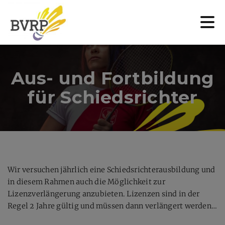
Aus- und Fortbildung
für Schiedsrichter
Wir versuchen jährlich eine Schiedsrichterausbildung und
in diesem Rahmen auch die Möglichkeit zur
Lizenzverlängerung anzubieten. Lizenzen sind in der
Regel 2 Jahre gültig und müssen dann verlängert werden…