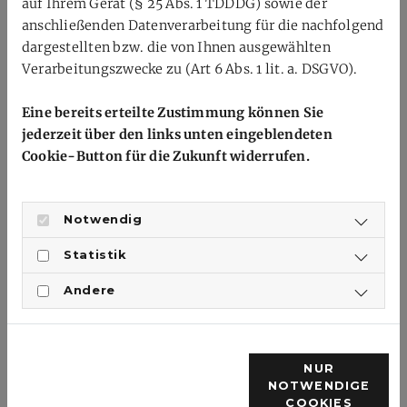
auf Ihrem Gerät (§ 25 Abs. 1 TDDDG) sowie der
03212/1266761
anschließenden Datenverarbeitung für die nachfolgend
gst@b-v-r-p.de
dargestellten bzw. die von Ihnen ausgewählten
Verarbeitungszwecke zu (Art 6 Abs. 1 lit. a. DSGVO).
Service
Eine bereits erteilte Zustimmung können Sie
Kontakt
jederzeit über den links unten eingeblendeten
Verband
Cookie-Button für die Zukunft widerrufen.
Verbandstage
Übersicht Vereine
Satzung / Ordnungen
Notwendig
Trainerausbildung
Statistik
Andere
Rechtliches
Impressum
NUR
Datenschutzerklärung
NOTWENDIGE
COOKIES