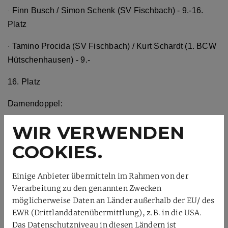
Finn Busch / Simon Schenk (SV Fischbach) - 9.-16.
·
Platz
Tamino Procida (SV Fischbach) / Kurt Schardt (1. BCW
·
Hütschenhausen) - 9.-
16. Platz
Damendoppel:
Leonie Afanasev (SG Rheinhessen) / Hehui Zhou -
WIR VERWENDEN
·
9.-16. Platz
COOKIES.
Mixed:
Einige Anbieter übermitteln im Rahmen von der
Simon Schenk / Naghmeh Mehrjoo - 9.-16. Platz
·
Verarbeitung zu den genannten Zwecken
möglicherweise Daten an Länder außerhalb der EU/ des
EWR (Drittlanddatenübermittlung), z.B. in die USA.
Das Datenschutzniveau in diesen Ländern ist
Der BVRP gratuliert allen Teilnehmer zu den diesen