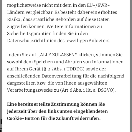
möglicherweise nicht mit dem in den EU-/EWR-
Ergebnissen!
Ländern vergleichbar. Es besteht daher ein erhöhtes
Nach diesem Turnier steht die Deutsche Meisterschaft in
Risiko, dass staatliche Behörden auf diese Daten
zugreifen können. Weitere Informationen zu
Bielefeld Anfang Februar in den Startlöchern. Über die
Sicherheitsgarantien finden Sie in den
Jugendquote sind hier auch Katharina Nilges und Jonas
Datenschutzrichtlinien des jeweiligen Anbieters.
Schmid (beide SV Fischbach) qualifiziert.
Indem Sie auf „ALLE ZULASSEN" klicken, stimmen Sie
ZURÜCK
sowohl dem Speichern und Abrufen von Informationen
auf Ihrem Gerät (§ 25 Abs. 1 TDDDG) sowie der
anschließenden Datenverarbeitung für die nachfolgend
dargestellten bzw. die von Ihnen ausgewählten
Verarbeitungszwecke zu (Art 6 Abs. 1 lit. a. DSGVO).
Eine bereits erteilte Zustimmung können Sie
jederzeit über den links unten eingeblendeten
Cookie-Button für die Zukunft widerrufen.
Das könnte dich auch
interessieren