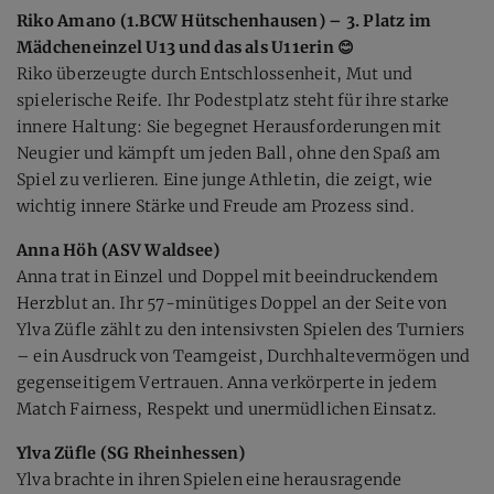
Riko Amano (1.BCW Hütschenhausen) – 3. Platz im
Mädcheneinzel U13 und das als U11erin 😊
Riko überzeugte durch Entschlossenheit, Mut und
spielerische Reife. Ihr Podestplatz steht für ihre starke
innere Haltung: Sie begegnet Herausforderungen mit
Neugier und kämpft um jeden Ball, ohne den Spaß am
Spiel zu verlieren. Eine junge Athletin, die zeigt, wie
wichtig innere Stärke und Freude am Prozess sind.
Anna Höh (ASV Waldsee)
Anna trat in Einzel und Doppel mit beeindruckendem
Herzblut an. Ihr 57-minütiges Doppel an der Seite von
Ylva Züfle zählt zu den intensivsten Spielen des Turniers
– ein Ausdruck von Teamgeist, Durchhaltevermögen und
gegenseitigem Vertrauen. Anna verkörperte in jedem
Match Fairness, Respekt und unermüdlichen Einsatz.
Ylva Züfle (SG Rheinhessen)
Ylva brachte in ihren Spielen eine herausragende