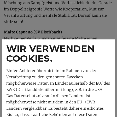
Mischung aus Kampfgeist und Verlässlichkeit ein. Gerade
im Doppel zeigte sie Werte wie Kooperation, Mut zur
Verantwortung und mentale Stabilität. Darauf kann sie
stolz sein!
Malte Capuano (SV Fischbach)
Nach seiner Verletzungspause feierte Malte einen
wichtigen Sieg im Jungeneinzel – ein starkes Zeichen von
WIR VERWENDEN
Durchhaltevermögen und innerer Stärke. Er zeigte, dass
COOKIES.
Rückschläge keine Hindernisse, sondern
Entwicklungsschritte sind. Sein Auftreten stand für Mut,
Geduld und die Fähigkeit, an sich selbst zu glauben.
Einige Anbieter übermitteln im Rahmen von der
Verarbeitung zu den genannten Zwecken
Mara Heidemann (SG Rheinhessen)
möglicherweise Daten an Länder außerhalb der EU/ des
Mara kämpfte im Doppel an der Seite von Riko mit voller
EWR (Drittlanddatenübermittlung), z.B. in die USA.
Energie und beeindruckendem Siegeswillen. Sie
Das Datenschutzniveau in diesen Ländern ist
verkörperte Werte wie Einsatzbereitschaft,
möglicherweise nicht mit dem in den EU-/EWR-
Verantwortung für den Partner und den Willen,
Ländern vergleichbar. Es besteht daher ein erhöhtes
gemeinsam über sich hinauszuwachsen.
Risiko, dass staatliche Behörden auf diese Daten