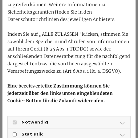
zugreifen können. Weitere Informationen zu
Ein Team, auf das man stolz sein kann
Sicherheitsgarantien finden Sie in den
Diese Meisterschaft war mehr als ein Turnier – sie war ein
Datenschutzrichtlinien des jeweiligen Anbieters.
Beispiel dafür, was entsteht, wenn Talent, Fleiß und
Zusammenhalt aufeinandertreffen. Als Verband,
Indem Sie auf „ALLE ZULASSEN" klicken, stimmen Sie
Stützpunkt, Landesleistungszentrum und Eliteschule des
sowohl dem Speichern und Abrufen von Informationen
Sports sind wir stolz auf jede einzelne Spielerin und jeden
auf Ihrem Gerät (§ 25 Abs. 1 TDDDG) sowie der
einzelnen Spieler.
anschließenden Datenverarbeitung für die nachfolgend
dargestellten bzw. die von Ihnen ausgewählten
Unser Dank gilt ebenso den Eltern für ihre Unterstützung
Verarbeitungszwecke zu (Art 6 Abs. 1 lit. a. DSGVO).
und den Trainerinnen und Trainern für ihren
unermüdlichen Einsatz. Sie alle tragen dazu bei, dass
Eine bereits erteilte Zustimmung können Sie
junge Menschen solche Momente erleben dürfen.
jederzeit über den links unten eingeblendeten
Cookie-Button für die Zukunft widerrufen.
Diese Reise geht weiter. Und sie bleibt besonders – nicht
nur wegen der Titel, sondern wegen der Entwicklung, der
gemeinsamen Erfahrungen und der Freude am Sport. Wir
Notwendig
blicken dankbar zurück und voller Motivation voraus.
Statistik