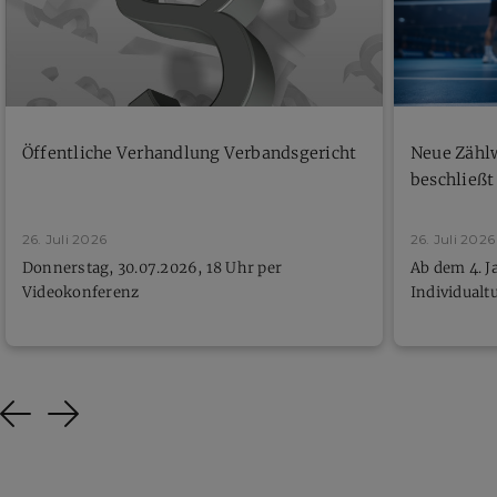
Öffentliche Verhandlung Verbandsgericht
Neue Zähl
beschließt
26. Juli 2026
26. Juli 2026
Donnerstag, 30.07.2026, 18 Uhr per
Ab dem 4. J
Videokonferenz
Individualt
Previous
Next