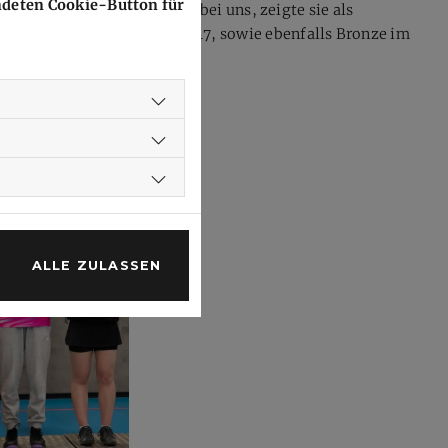
endeten Cookie-Button für
st seit August dieses Jahres bei uns, zeigte sie als
 Bronze im Mädcheneinzel U17, sowie ebenfalls Bronze im
ALLE ZULASSEN