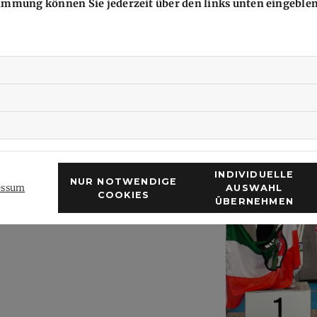
stimmung können Sie jederzeit über den links unten eingebl
Wir sind sehr stolz auf euch - und auch auf Smilla Fluhrer. Er
Jahrgangsjüngere eine sehr gute Leistung und holte einmal
Mixed U17 mit ihrem Partner Jarno aus Hessen.
INDIVIDUELLE
NUR NOTWENDIGE
essum
AUSWAHL
COOKIES
ÜBERNEHMEN