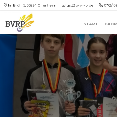
Im Brühl 5, 55234 Offenheim
gst@b-v-r-p.de
0172/1
START
BADM