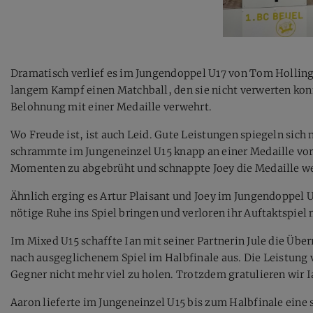
Dramatisch verlief es im Jungendoppel U17 von Tom Holling
langem Kampf einen Matchball, den sie nicht verwerten konn
Belohnung mit einer Medaille verwehrt.
Wo Freude ist, ist auch Leid. Gute Leistungen spiegeln sich
schrammte im Jungeneinzel U15 knapp an einer Medaille vor
Momenten zu abgebrüht und schnappte Joey die Medaille w
Ähnlich erging es Artur Plaisant und Joey im Jungendoppel 
nötige Ruhe ins Spiel bringen und verloren ihr Auftaktspiel m
Im Mixed U15 schaffte Ian mit seiner Partnerin Jule die Üb
nach ausgeglichenem Spiel im Halbfinale aus. Die Leistung v
Gegner nicht mehr viel zu holen. Trotzdem gratulieren wir Ian
Aaron lieferte im Jungeneinzel U15 bis zum Halbfinale eine s