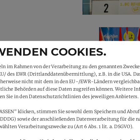
WENDEN COOKIES.
teln im Rahmen von der Verarbeitung zu den genannten Zweck
EU/ des EWR (Drittlanddatenübermittlung), z.B. in die USA. D
cherweise nicht mit dem in den EU-/EWR-Ländern vergleichbar.
aatliche Behörden auf diese Daten zugreifen können. Weitere I
en Sie in den Datenschutzrichtlinien des jeweiligen Anbieters.
ASSEN" klicken, stimmen Sie sowohl dem Speichern und Abruf
 TDDDG) sowie der anschließenden Datenverarbeitung für die n
ählten Verarbeitungszwecke zu (Art 6 Abs. 1 lit. a. DSGVO).