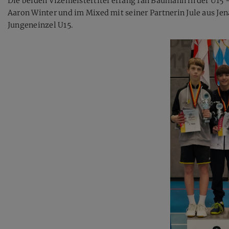
Die beiden Vizemeistertitel errang Ian Baumann in der U15
Aaron Winter und im Mixed mit seiner Partnerin Jule aus Je
Jungeneinzel U15.