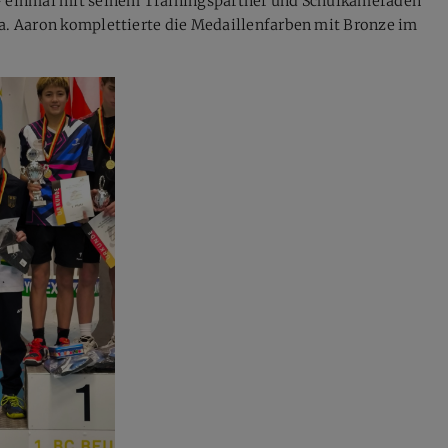
 - einmal mit seinem Trainingspartner und Schulkameraden
na. Aaron komplettierte die Medaillenfarben mit Bronze im