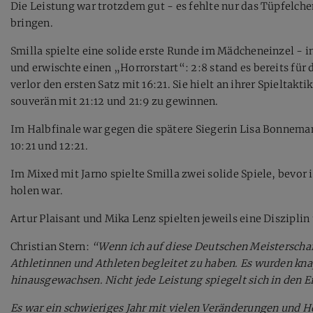
Die Leistung war trotzdem gut - es fehlte nur das Tüpfelch
bringen.
Smilla spielte eine solide erste Runde im Mädcheneinzel - i
und erwischte einen „Horrorstart“: 2:8 stand es bereits für 
verlor den ersten Satz mit 16:21. Sie hielt an ihrer Spieltak
souverän mit 21:12 und 21:9 zu gewinnen.
Im Halbfinale war gegen die spätere Siegerin Lisa Bonneman
10:21 und 12:21.
Im Mixed mit Jarno spielte Smilla zwei solide Spiele, bevor
holen war.
Artur Plaisant und Mika Lenz spielten jeweils eine Disziplin
Christian Stern:
“Wenn ich auf diese Deutschen Meisterschaft
Athletinnen und Athleten begleitet zu haben. Es wurden kn
hinausgewachsen. Nicht jede Leistung spiegelt sich in den E
Es war ein schwieriges Jahr mit vielen Veränderungen und He