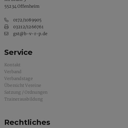
55234 Offenheim
0172/1089905
03212/1266761
gst@b-v-r-p.de
Service
Kontakt
Verband
Verbandstage
Übersicht Vereine
Satzung / Ordnungen
Trainerausbildung
Rechtliches