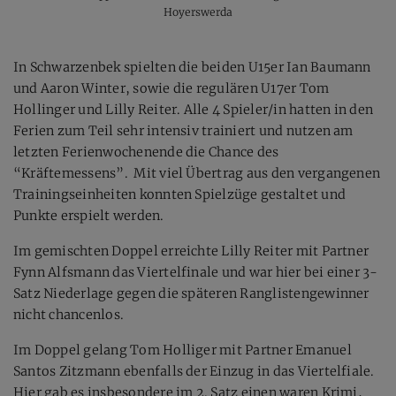
Hoyerswerda
In Schwarzenbek spielten die beiden U15er Ian Baumann
und Aaron Winter, sowie die regulären U17er Tom
Hollinger und Lilly Reiter. Alle 4 Spieler/in hatten in den
Ferien zum Teil sehr intensiv trainiert und nutzen am
letzten Ferienwochenende die Chance des
“Kräftemessens”. Mit viel Übertrag aus den vergangenen
Trainingseinheiten konnten Spielzüge gestaltet und
Punkte erspielt werden.
Im gemischten Doppel erreichte Lilly Reiter mit Partner
Fynn Alfsmann das Viertelfinale und war hier bei einer 3-
Satz Niederlage gegen die späteren Ranglistengewinner
nicht chancenlos.
Im Doppel gelang Tom Holliger mit Partner Emanuel
Santos Zitzmann ebenfalls der Einzug in das Viertelfiale.
Hier gab es insbesondere im 2. Satz einen waren Krimi,