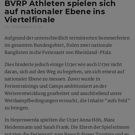
BVRP Athleten spielen sich
auf nationaler Ebene ins
Viertelfinale
04. September 2024
Aufgrund der unterschiedlich terminierten Sommerferien
im gesamten Bundesgebiet, fielen zwei nationale
Ranglisten in die Ferienzeit von Rheinland-Pfalz.
Dies hinderte jedoch einige U13er wie auch U17er nicht
daran, sich auf den Weg zu begeben, um sich erneut auf
nationaler Ebene zu messen. Zuvor wurde in
Ferientrainings und Camps ambitioniert an der
Weiterentwicklung gearbeitet und anschließend unter
Wettkampfbedingungen versucht, die Inhalte “aufs Feld”
zu bringen.
In Hoyerswerda spielten die U13er Anna Höh, Mara
Heidenmann und Sarah Frank. Die Eltern der Spielerinnen
nutzten die Ferienzeit zum Besuch dieses Turniers und es