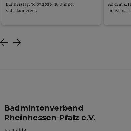
Donnerstag, 30.07.2026, 18 Uhr per
Ab dem 4. J
Videokonferenz
Individualt
Previous
Next
Badmintonverband
Rheinhessen-Pfalz e.V.
Im Brühl 5