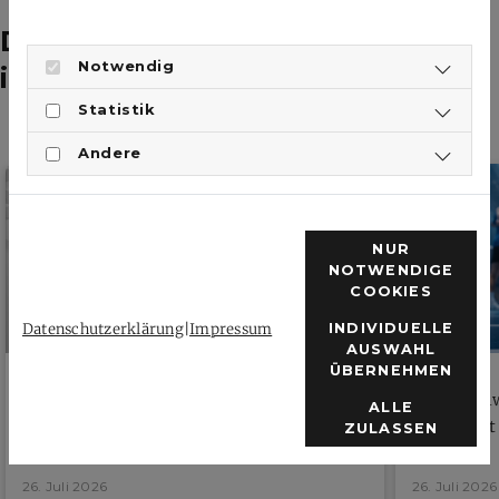
Das könnte dich auch
Notwendig
interessieren
Statistik
Andere
NUR
NOTWENDIGE
COOKIES
Datenschutzerklärung
|
Impressum
INDIVIDUELLE
AUSWAHL
ÜBERNEHMEN
Öffentliche Verhandlung Verbandsgericht
Neue Zähl
ALLE
beschließt
ZULASSEN
26. Juli 2026
26. Juli 2026