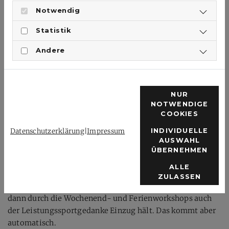
ihnen Tipps und Tricks an die Hand geben.
Notwendig
Wer koordiniert die Trainingsmaßnahmen?
Statistik
Die Koordination übernimmt der Verband (Projekttrainer
Andere
und Geschäftsführer).
Sind regionale Zusammenschlüsse denkbar?
NUR
Regionale Zusammenschlüsse sind absolut sinnvoll und
NOTWENDIGE
vom Verband auf jeden Fall gewünscht, denn auch das ist
COOKIES
auf lange Sicht eine Idee des Verbandes!
Datenschutzerklärung
|
Impressum
INDIVIDUELLE
Nach welchen Kriterien erfolgt das Training
AUSWAHL
ÜBERNEHMEN
(Leistungsgedanke oder Breitensportorientiert)?
ALLE
Es wird sowohl Breiten- als auch Leistungssport
ZULASSEN
gefördert, wobei die Basis der Breitensport und am Ende
dann durch die Wochenend- und Ferienworkshops auch
der Leistungssportgedanke Einzug hält. Das kommt aber
automatisch.