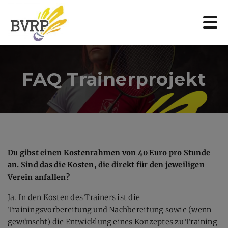
FAQ Trainerprojekt
Du gibst einen Kostenrahmen von 40 Euro pro Stunde
an. Sind das die Kosten, die direkt für den jeweiligen
Verein anfallen?
Ja. In den Kosten des Trainers ist die
Trainingsvorbereitung und Nachbereitung sowie (wenn
gewünscht) die Entwicklung eines Konzeptes zu Training