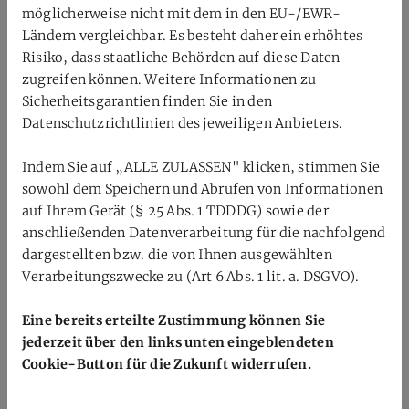
möglichst gering.
möglicherweise nicht mit dem in den EU-/EWR-
Ländern vergleichbar. Es besteht daher ein erhöhtes
Wie sieht die Unterstützung der Vereine neben dem
Risiko, dass staatliche Behörden auf diese Daten
finanziellen Aspekt aus?
zugreifen können. Weitere Informationen zu
In den Kosten des Trainers ist die Trainingsvorbereitung
Sicherheitsgarantien finden Sie in den
und Nachbereitung sowie (wenn gewünscht) die
Datenschutzrichtlinien des jeweiligen Anbieters.
Entwicklung eines Konzeptes zu Training und
Mitgliedergewinnung für den Verein und auch die Aus-
Indem Sie auf „ALLE ZULASSEN" klicken, stimmen Sie
und Fortbildung von eigenen Trainern enthalten. Ziel des
sowohl dem Speichern und Abrufen von Informationen
Verbands ist es natürlich, dass die beteiligten Vereine
auf Ihrem Gerät (§ 25 Abs. 1 TDDDG) sowie der
selbst irgendwann gut ausgebildete Trainer haben und
anschließenden Datenverarbeitung für die nachfolgend
das Trainingskonzept dann unabhängig vom Verband
dargestellten bzw. die von Ihnen ausgewählten
weiterführen können. Der Verein stellt Halle und Bälle
Verarbeitungszwecke zu (Art 6 Abs. 1 lit. a. DSGVO).
(und nach Möglichkeit Co-Trainer).
Eine bereits erteilte Zustimmung können Sie
Heißt das, dass der Trainer als Unterstützung zum
jederzeit über den links unten eingeblendeten
eigentlich anwesenden Vereinstrainer sein soll?
Cookie-Button für die Zukunft widerrufen.
Ja, der Trainer soll auch die Heimtrainer ausbilden und