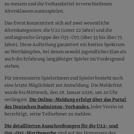
zu messen und die Verbandstitel in verschiedenen 
Altersklassen auszuspielen.
Das Event konzentriert sich auf zwei wesentliche 
Alterskategorien: die U22 (unter 22 Jahre) und die 
umfangreiche Gruppe der O35-O75 (über 35 bis über 75 
Jahre). Diese Aufteilung garantiert ein breites Spektrum 
an Wettkämpfen, bei denen sowohl jugendlicher Elan als 
auch die Erfahrung langjähriger Spieler im Vordergrund 
stehen.
Für interessierte Spielerinnen und Spieler besteht noch 
eine letzte Möglichkeit zur Anmeldung. Die Meldefrist 
wurde bis Mittwoch, den 28. Januar 2026, um 20 Uhr 
verlängert. 
Die Online-Meldung erfolgt über das Portal 
des Deutschen Badminton-Verbandes. 
Jeder Verein ist 
berechtigt, seine Teilnehmer zu melden.
Die detaillierten Ausschreibungen für die U22- und 
O35-O75-Wettbewerbe
sind auf der Homepage des 