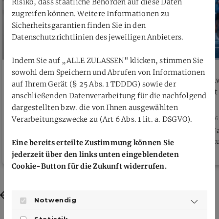
Risiko, dass staatliche Behörden auf diese Daten
zugreifen können. Weitere Informationen zu
Sicherheitsgarantien finden Sie in den
Datenschutzrichtlinien des jeweiligen Anbieters.
Indem Sie auf „ALLE ZULASSEN" klicken, stimmen Sie
sowohl dem Speichern und Abrufen von Informationen
Öffentliche Verhandlung Verbandsgericht
Neue Zähl
auf Ihrem Gerät (§ 25 Abs. 1 TDDDG) sowie der
beschließt
anschließenden Datenverarbeitung für die nachfolgend
dargestellten bzw. die von Ihnen ausgewählten
26. Juli 2026
26. Juli 2026
Verarbeitungszwecke zu (Art 6 Abs. 1 lit. a. DSGVO).
Donnerstag, 30.07.2026, 18 Uhr per
Ab dem 4. J
Videokonferenz
Individualt
Eine bereits erteilte Zustimmung können Sie
jederzeit über den links unten eingeblendeten
Cookie-Button für die Zukunft widerrufen.
Previous
Next
Notwendig