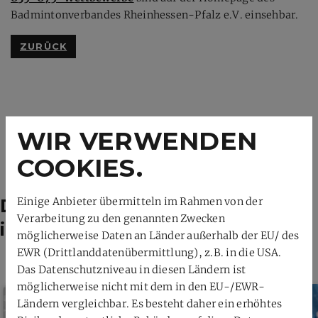
Badmintonverbandes Rheinhessen-Pfalz e.V. einsehbar.
ZURÜCK
WIR VERWENDEN
COOKIES.
Das könnte dich auch
Einige Anbieter übermitteln im Rahmen von der
Verarbeitung zu den genannten Zwecken
interessieren
möglicherweise Daten an Länder außerhalb der EU/ des
EWR (Drittlanddatenübermittlung), z.B. in die USA.
Das Datenschutzniveau in diesen Ländern ist
möglicherweise nicht mit dem in den EU-/EWR-
Ländern vergleichbar. Es besteht daher ein erhöhtes