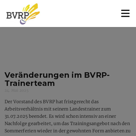
Veränderungen im BVRP-
Trainerteam
24. Mai 2025
Der Vorstand des BVRP hat fristgerecht das
Arbeitsverhältnis mit seinem Landestrainer zum
31.07.2025 beendet. Es wird schon intensiv an einer
Nachfolge gearbeitet, um das Trainingsangebot nach den
Sommerferien wieder in der gewohnten Form anbieten zu