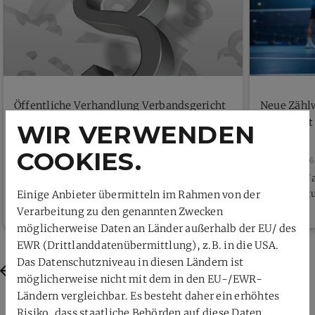
Öffentliche Verhandlung Verbandsgericht
Neue Zähl
beschließt
WIR VERWENDEN
COOKIES.
26. Juli 2026
26. Juli 2026
Donnerstag, 30.07.2026, 18 Uhr per
Ab dem 4. J
Videokonferenz
Individualt
Einige Anbieter übermitteln im Rahmen von der
Verarbeitung zu den genannten Zwecken
möglicherweise Daten an Länder außerhalb der EU/ des
EWR (Drittlanddatenübermittlung), z.B. in die USA.
Das Datenschutzniveau in diesen Ländern ist
Previous
Next
möglicherweise nicht mit dem in den EU-/EWR-
Ländern vergleichbar. Es besteht daher ein erhöhtes
Risiko, dass staatliche Behörden auf diese Daten