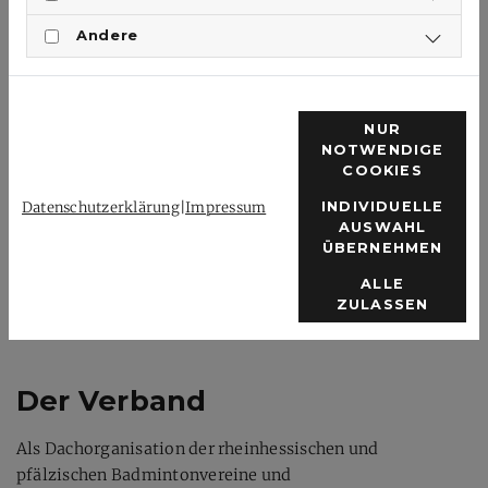
Kontakt
Andere
Verband
Verbandstage
Übersicht Vereine
Satzung / Ordnungen
NUR
Trainerausbildung
NOTWENDIGE
COOKIES
Datenschutzerklärung
|
Impressum
INDIVIDUELLE
AUSWAHL
Rechtliches
ÜBERNEHMEN
ALLE
Impressum
ZULASSEN
Datenschutzerklärung
Der Verband
Als Dachorganisation der rheinhessischen und
pfälzischen Badmintonvereine und