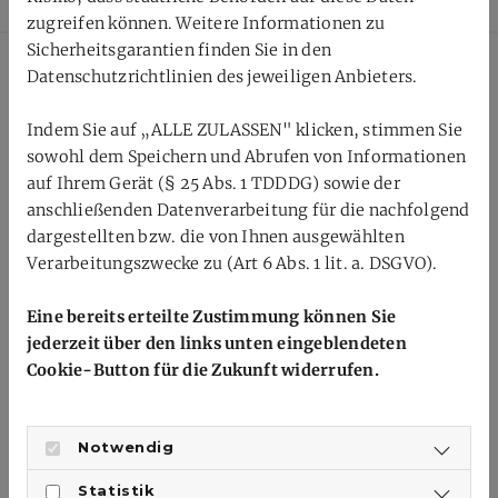
zugreifen können. Weitere Informationen zu
Sicherheitsgarantien finden Sie in den
Datenschutzrichtlinien des jeweiligen Anbieters.
Indem Sie auf „ALLE ZULASSEN" klicken, stimmen Sie
sowohl dem Speichern und Abrufen von Informationen
Badmintonverband
auf Ihrem Gerät (§ 25 Abs. 1 TDDDG) sowie der
Rheinhessen-Pfalz e.V.
anschließenden Datenverarbeitung für die nachfolgend
dargestellten bzw. die von Ihnen ausgewählten
Im Brühl 5
Verarbeitungszwecke zu (Art 6 Abs. 1 lit. a. DSGVO).
55234 Offenheim
Eine bereits erteilte Zustimmung können Sie
jederzeit über den links unten eingeblendeten
0172/1089905
Cookie-Button für die Zukunft widerrufen.
03212/1266761
gst@b-v-r-p.de
Notwendig
Service
Statistik