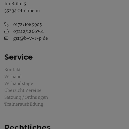
Im Brühl 5
55234 Offenheim
0172/1089905
03212/1266761
gst@b-v-r-p.de
Service
Kontakt
Verband
Verbandstage
Übersicht Vereine
Satzung / Ordnungen
Trainerausbildung
Rechtliches