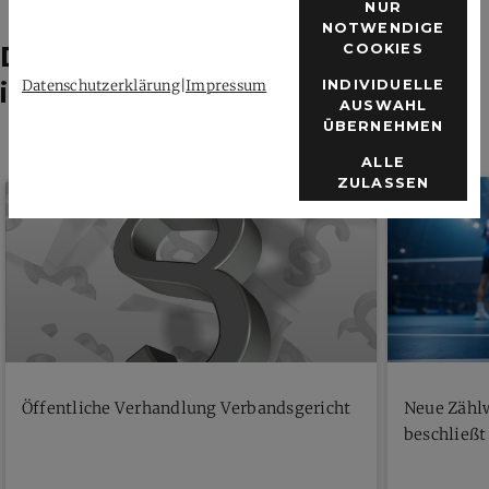
NUR
NOTWENDIGE
Das könnte dich auch
COOKIES
interessieren
Datenschutzerklärung
|
Impressum
INDIVIDUELLE
AUSWAHL
ÜBERNEHMEN
ALLE
ZULASSEN
Öffentliche Verhandlung Verbandsgericht
Neue Zähl
beschließt