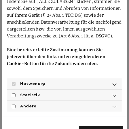
Indem Sie auf „ALLE ZULASSEN" klicken, stimmen Sie
Bedeutung für Rheinland-Pfalz
sowohl dem Speichern und Abrufen von Informationen
auf Ihrem Gerät (§ 25 Abs. 1 TDDDG) sowie der
Mit diesen Erfolgen ist der Badmintonzweig des
anschließenden Datenverarbeitung für die nachfolgend
Heinrich-Heine-Gymnasiums die einzige Schule, die
dargestellten bzw. die von Ihnen ausgewählten
zwei der insgesamt vier Bronzemedaillen für das
Verarbeitungszwecke zu (Art 6 Abs. 1 lit. a. DSGVO).
Bundesland Rheinland-Pfalz bei diesem Bundesfinale
erringen kann. Die beiden weiteren Medaillen für das
Eine bereits erteilte Zustimmung können Sie
Land werden im Tischtennis und Gerätturnen erzielt. Die
jederzeit über den links unten eingeblendeten
Leistungen des HHG unterstreichen damit die Bedeutung
Cookie-Button für die Zukunft widerrufen.
der Schule als Talentschmiede im Schulsport.
ZURÜCK
Notwendig
Statistik
Andere