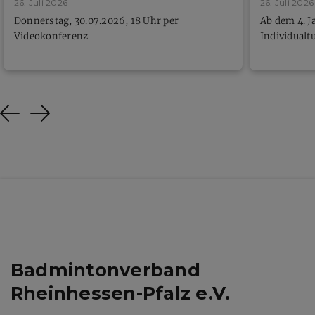
26. Juli 2026
26. Juli 2026
Donnerstag, 30.07.2026, 18 Uhr per
Ab dem 4. J
Videokonferenz
Individualt
Previous
Next
Badmintonverband
Rheinhessen-Pfalz e.V.