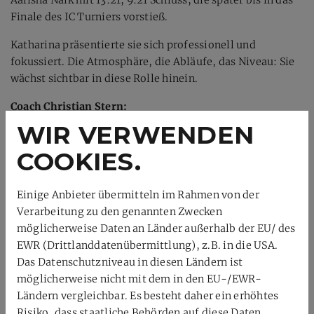
Finale des IC Turniers vorstieß.
Katharina präsentierte sie sich professionell und
fokussiert. Die Atmosphäre, die Abläufe, das Niveau: Sie
wächst sichtbar in diese Rolle hinein.
Coach Christian Stern:
WIR VERWENDEN
„Wir wussten nicht genau, wo Katharina im
Erwachsenenfeld steht. Jetzt wissen wir: Sie gehört genau
COOKIES.
hierhin – und sie wird ihren Weg gehen.“
Einige Anbieter übermitteln im Rahmen von der
Was kommt als Nächstes?
Verarbeitung zu den genannten Zwecken
Wer Katharina Nilges auf ihrem Weg begleiten möchte,
möglicherweise Daten an Länder außerhalb der EU/ des
sollte dranbleiben. Die nächsten Turniere sind in Planung
EWR (Drittlanddatenübermittlung), z.B. in die USA.
– und mit jeder Partie wird klarer: Hier wächst eine
Das Datenschutzniveau in diesen Ländern ist
Athletin heran, die nicht nur spielen, sondern gestalten
möglicherweise nicht mit dem in den EU-/EWR-
will.
Ländern vergleichbar. Es besteht daher ein erhöhtes
Risiko, dass staatliche Behörden auf diese Daten