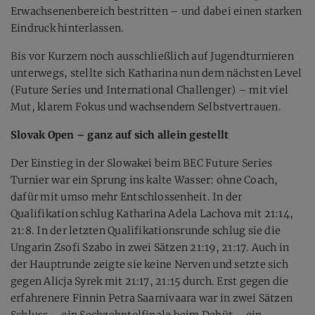
Erwachsenenbereich bestritten – und dabei einen starken
Eindruck hinterlassen.
Bis vor Kurzem noch ausschließlich auf Jugendturnieren
unterwegs, stellte sich Katharina nun dem nächsten Level
(Future Series und International Challenger) – mit viel
Mut, klarem Fokus und wachsendem Selbstvertrauen.
Slovak Open – ganz auf sich allein gestellt
Der Einstieg in der Slowakei beim BEC Future Series
Turnier war ein Sprung ins kalte Wasser: ohne Coach,
dafür mit umso mehr Entschlossenheit. In der
Qualifikation schlug Katharina Adela Lachova mit 21:14,
21:8. In der letzten Qualifikationsrunde schlug sie die
Ungarin Zsofi Szabo in zwei Sätzen 21:19, 21:17. Auch in
der Hauptrunde zeigte sie keine Nerven und setzte sich
gegen Alicja Syrek mit 21:17, 21:15 durch. Erst gegen die
erfahrenere Finnin Petra Saarnivaara war in zwei Sätzen
Schluss – ein Sechzehntelfinale beim Debüt – ein