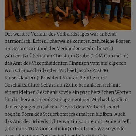
Der weitere Verlauf des Verbandstages war äußerst
harmonisch. Erfreulicherweise konnten zahlreiche Posten
im Gesamtvorstand des Verbandes wieder besetzt
werden. So Übernahm Christoph Grube (TGM Gonsheim)
das Amt des Vizepräsidenten Finanzen vom auf eigenen
Wunsch ausscheidenden Michael Jacob (Post SG
Kaiserslautern). Präsident Konrad Reuther und
Geschäftsführer Sebastiabn Züfle bedankten sich mit
einem kleinen Geschenk sowie ein paar herzlichen Worten
für das herausragende Engagement von Michael Jacob in
den vergangenen Jahren. Er wird dem Verband jedoch
noch in Form des Steuerberaters erhalten bleiben. Auch
das Amt der Schiedsrichterwartin konnte mit Daniela Fell
(ebenfalls TGM Gonsenheim) erfreulicher Weise wieder
besetzt werden. Für das Amt der Referentin für