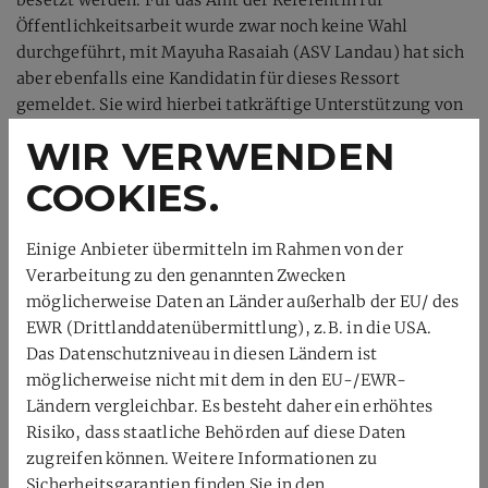
Öffentlichkeitsarbeit wurde zwar noch keine Wahl
durchgeführt, mit Mayuha Rasaiah (ASV Landau) hat sich
aber ebenfalls eine Kandidatin für dieses Ressort
gemeldet. Sie wird hierbei tatkräftige Unterstützung von
Christian Händel (TuS Bornheim) erhalten.
WIR VERWENDEN
COOKIES.
Einige Anbieter übermitteln im Rahmen von der
Verarbeitung zu den genannten Zwecken
möglicherweise Daten an Länder außerhalb der EU/ des
EWR (Drittlanddatenübermittlung), z.B. in die USA.
Das Datenschutzniveau in diesen Ländern ist
möglicherweise nicht mit dem in den EU-/EWR-
Ländern vergleichbar. Es besteht daher ein erhöhtes
Risiko, dass staatliche Behörden auf diese Daten
zugreifen können. Weitere Informationen zu
Auch der Haushaltsabschluss 2023 sowie der
Sicherheitsgarantien finden Sie in den