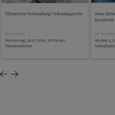
Öffentliche Verhandlung Verbandsgericht
Neue Zähl
beschließt
26. Juli 2026
26. Juli 2026
Donnerstag, 30.07.2026, 18 Uhr per
Ab dem 4. J
Videokonferenz
Individualt
Previous
Next