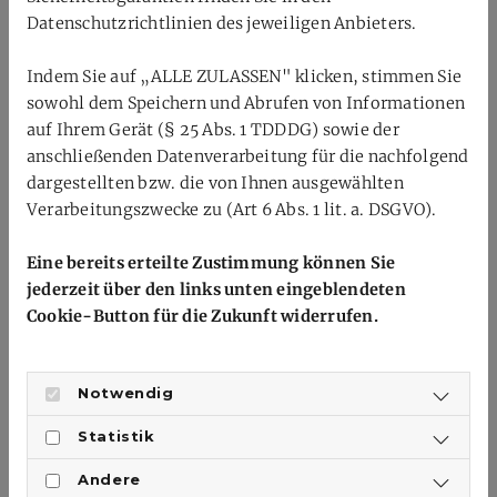
Haushaltsplan 2024 wurden einstimmig nach kurzen
Datenschutzrichtlinien des jeweiligen Anbieters.
Rückfragen verabschiedet. Ebenso die meisten
Änderungsanträge für diverse Ordnungen. Lediglich bei
Indem Sie auf „ALLE ZULASSEN" klicken, stimmen Sie
der Änderung zur Schiedsrichterordnung kam eine
sowohl dem Speichern und Abrufen von Informationen
intensivere Diskussion auf. Ebenso beim
auf Ihrem Gerät (§ 25 Abs. 1 TDDDG) sowie der
Änderungsantrag des BT Pirmasens/PBC Münchweiler,
anschließenden Datenverarbeitung für die nachfolgend
der am Ende abgelehnt wurde.
dargestellten bzw. die von Ihnen ausgewählten
Verarbeitungszwecke zu (Art 6 Abs. 1 lit. a. DSGVO).
Zum Ende der Veranstaktung stellte Geschäftsführer
Sebastian Züfle noch die Ergebnisse er 1.
Eine bereits erteilte Zustimmung können Sie
Mitgliederumfrage vor, die im Februar online
jederzeit über den links unten eingeblendeten
durchgeführt wurde. Abschließend verabschiedete
Cookie-Button für die Zukunft widerrufen.
Präsident Konrad Reuther die Delegierten in das
verdiente Wochenende.
Notwendig
Statistik
ZURÜCK
Andere