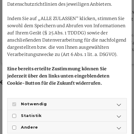
Datenschutzrichtlinien des jeweiligen Anbieters.
Öffentliche Verhandlung Verbandsgericht
Neue Zähl
Indem Sie auf „ALLE ZULASSEN" klicken, stimmen Sie
beschließt
sowohl dem Speichern und Abrufen von Informationen
auf Ihrem Gerät (§ 25 Abs. 1 TDDDG) sowie der
26. Juli 2026
26. Juli 2026
anschließenden Datenverarbeitung für die nachfolgend
Donnerstag, 30.07.2026, 18 Uhr per
Ab dem 4. J
dargestellten bzw. die von Ihnen ausgewählten
Videokonferenz
Individualt
Verarbeitungszwecke zu (Art 6 Abs. 1 lit. a. DSGVO).
Eine bereits erteilte Zustimmung können Sie
jederzeit über den links unten eingeblendeten
Previous
Next
Cookie-Button für die Zukunft widerrufen.
Notwendig
Statistik
Andere