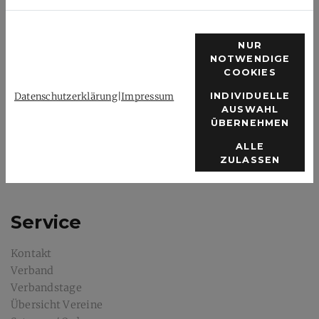
Badmintonverband
NUR
Rheinhessen-Pfalz e.V.
NOTWENDIGE
COOKIES
Im Brühl 5
Datenschutzerklärung
|
Impressum
INDIVIDUELLE
55234 Offenheim
AUSWAHL
ÜBERNEHMEN
0172/1089905
ALLE
03212/1266761
ZULASSEN
gst@b-v-r-p.de
Service
Kontakt
Verband
Verbandstage
Übersicht Vereine