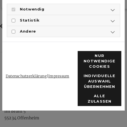
Notwendig
Statistik
Previous
Next
Andere
NUR
NOTWENDIGE
COOKIES
Datenschutzerklärung
|
Impressum
INDIVIDUELLE
AUSWAHL
ÜBERNEHMEN
Badmintonverband
ALLE
Rheinhessen-Pfalz e.V.
ZULASSEN
Im Brühl 5
55234 Offenheim