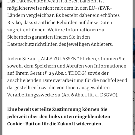
Das Datenschutzniveau in diesen Ländern ist
interessieren
möglicherweise nicht mit dem in den EU-/EWR-
Ländern vergleichbar. Es besteht daher ein erhöhtes
Risiko, dass staatliche Behörden auf diese Daten
zugreifen können. Weitere Informationen zu
Sicherheitsgarantien finden Sie in den
Datenschutzrichtlinien des jeweiligen Anbieters.
Indem Sie auf „ALLE ZULASSEN" klicken, stimmen Sie
sowohl dem Speichern und Abrufen von Informationen
auf Ihrem Gerät (§ 25 Abs. 1 TDDDG) sowie der
anschließenden Datenverarbeitung für die nachfolgend
dargestellten bzw. die von Ihnen ausgewählten
Öffentliche Verhandlung Verbandsgericht
Neue Zähl
Verarbeitungszwecke zu (Art 6 Abs. 1 lit. a. DSGVO).
beschließt
Eine bereits erteilte Zustimmung können Sie
26. Juli 2026
26. Juli 2026
jederzeit über den links unten eingeblendeten
Donnerstag, 30.07.2026, 18 Uhr per
Ab dem 4. J
Cookie-Button für die Zukunft widerrufen.
Videokonferenz
Individualt