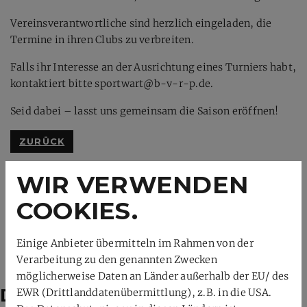
Vereinsverantwortliche sind herzlich eingeladen, die
Termine in ihren Clubs zu verbreiten.
Falls ihr Interesse an der Ausrichtung eines Turniers habt,
kontaktiert bitte sportwart@b-v-r-p.de.
Seid dabei – lasst uns gemeinsam die Saison eröffnen!
ZURÜCK
WIR VERWENDEN
COOKIES.
Einige Anbieter übermitteln im Rahmen von der
Verarbeitung zu den genannten Zwecken
möglicherweise Daten an Länder außerhalb der EU/ des
Das könnte dich auch
EWR (Drittlanddatenübermittlung), z.B. in die USA.