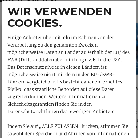
WIR VERWENDEN
COOKIES.
Einige Anbieter übermitteln im Rahmen von der
Verarbeitung zu den genannten Zwecken
möglicherweise Daten an Länder außerhalb der EU/ des
EWR (Drittlanddatenübermittlung), z.B. in die USA.
Das Datenschutzniveau in diesen Ländern ist
möglicherweise nicht mit dem in den EU-/EWR-
Ländern vergleichbar. Es besteht daher ein erhöhtes
Öffentliche Verhandlung Verbandsgericht
Neue Zähl
Risiko, dass staatliche Behörden auf diese Daten
beschließt
zugreifen können. Weitere Informationen zu
Sicherheitsgarantien finden Sie in den
Datenschutzrichtlinien des jeweiligen Anbieters.
26. Juli 2026
26. Juli 2026
Donnerstag, 30.07.2026, 18 Uhr per
Ab dem 4. J
Indem Sie auf „ALLE ZULASSEN" klicken, stimmen Sie
Videokonferenz
Individualt
sowohl dem Speichern und Abrufen von Informationen