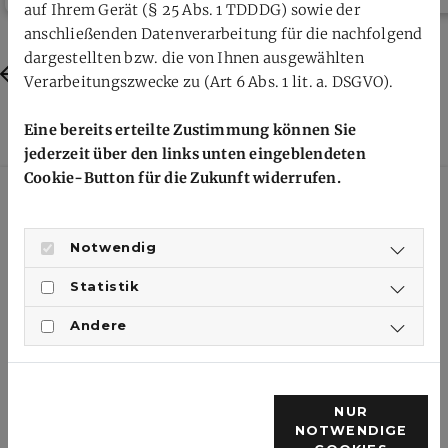
auf Ihrem Gerät (§ 25 Abs. 1 TDDDG) sowie der
anschließenden Datenverarbeitung für die nachfolgend
dargestellten bzw. die von Ihnen ausgewählten
Previous
Next
Verarbeitungszwecke zu (Art 6 Abs. 1 lit. a. DSGVO).
Eine bereits erteilte Zustimmung können Sie
jederzeit über den links unten eingeblendeten
Cookie-Button für die Zukunft widerrufen.
Notwendig
Statistik
Badmintonverband
Rheinhessen-Pfalz e.V.
Andere
Im Brühl 5
55234 Offenheim
NUR
NOTWENDIGE
0172/1089905