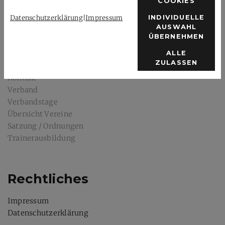
COOKIES
03212/1266761
Datenschutzerklärung
|
Impressum
INDIVIDUELLE
gst@b-v-r-p.de
AUSWAHL
ÜBERNEHMEN
Service
ALLE
ZULASSEN
Kontakt
Verband
Verbandstage
Übersicht Vereine
Satzung / Ordnungen
Trainerausbildung
Rechtliches
Impressum
Datenschutzerklärung